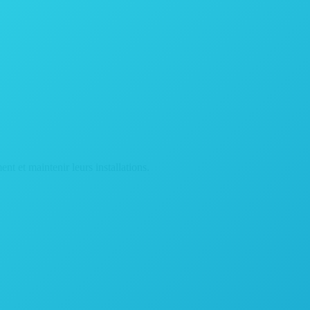
nt et maintenir leurs installations.